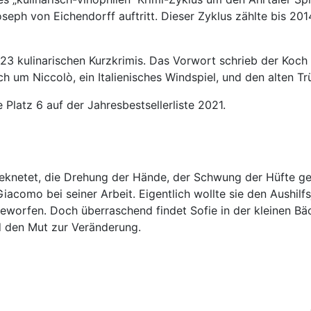
eph von Eichendorff auftritt. Dieser Zyklus zählte bis 201
3 kulinarischen Kurzkrimis. Das Vorwort schrieb der Koch 
ch um Niccolò, ein Italienisches Windspiel, und den alten 
Platz 6 auf der Jahresbestsellerliste 2021.
 geknetet, die Drehung der Hände, der Schwung der Hüfte g
Giacomo bei seiner Arbeit. Eigentlich wollte sie den Aushil
geworfen. Doch überraschend findet Sofie in der kleinen Bäc
d den Mut zur Veränderung.