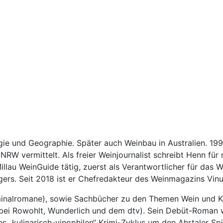
gie und Geographie. Später auch Weinbau in Australien. 199
NRW vermittelt. Als freier Weinjournalist schreibt Henn für 
illau WeinGuide tätig, zuerst als Verantwortlicher für das 
igers. Seit 2018 ist er Chefredakteur des Weinmagazins Vin
nalromane), sowie Sachbücher zu den Themen Wein und Kulin
a. bei Rowohlt, Wunderlich und dem dtv). Sein Debüt-Roman w
nes „kulinarisch-vinophilen“ Krimi-Zyklus um den Ahrtaler S