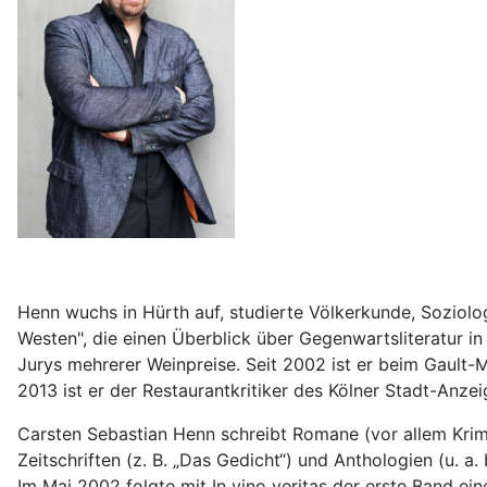
Henn wuchs in Hürth auf, studierte Völkerkunde, Soziolo
Westen", die einen Überblick über Gegenwartsliteratur in 
Jurys mehrerer Weinpreise. Seit 2002 ist er beim Gault-M
2013 ist er der Restaurantkritiker des Kölner Stadt-Anze
Carsten Sebastian Henn schreibt Romane (vor allem Krimi
Zeitschriften (z. B. „Das Gedicht“) und Anthologien (u. 
Im Mai 2002 folgte mit In vino veritas der erste Band ei